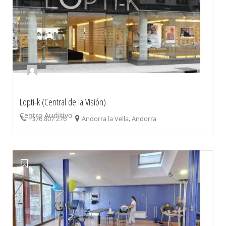
Lopti-k (Central de la Visión)
Centro Auditivo
+376 807 276
Andorra la Vella, Andorra