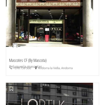
Mascotes CF (By Mascota)
Peluquería mascotas
+376 759 500
Andorra la Vella, Andorra