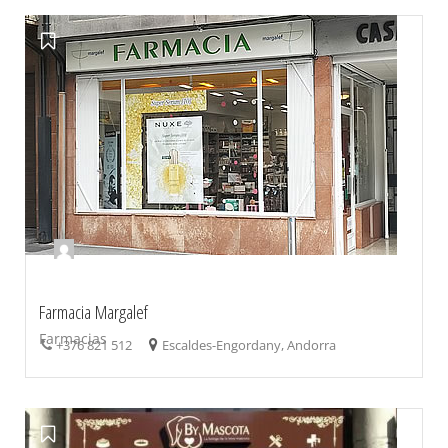
Farmacia Margalef
Farmacias
+376 821 512
Escaldes-Engordany, Andorra