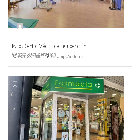
Kynos Centro Médico de Recuperación
Centro Recuperación
+376 834 460
Encamp, Andorra