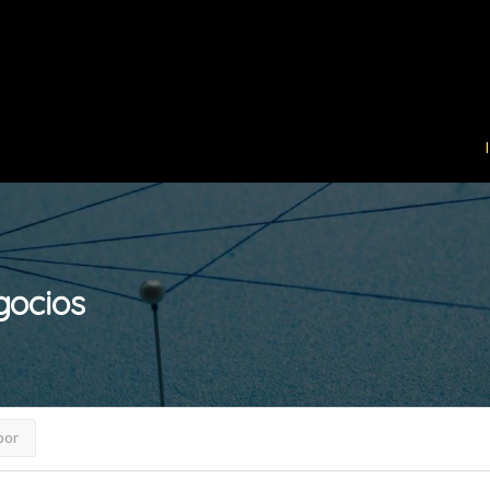
ocios
por