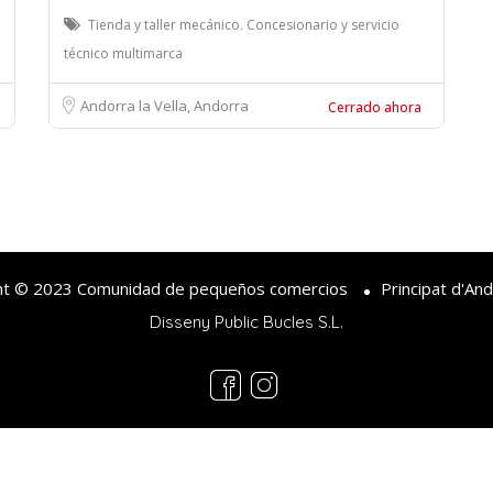
Tienda y taller mecánico. Concesionario y servicio
técnico multimarca
Andorra la Vella, Andorra
Cerrado ahora
ht © 2023 Comunidad de pequeños comercios
Principat d'An
Disseny Public Bucles S.L.