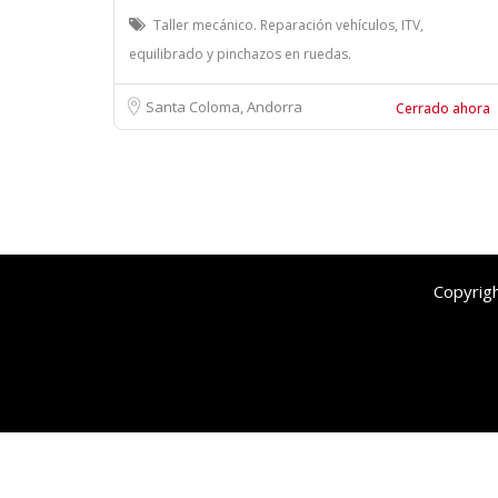
Taller mecánico. Reparación vehículos, ITV,
equilibrado y pinchazos en ruedas.
Santa Coloma, Andorra
Cerrado ahora
Copyrig