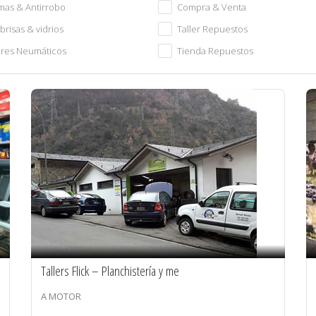
mas & Antirrobo
Compra & Venta
brisas & vidrios
Taller Repuestos
eres Neumáticos
Tienda Repuestos
Tallers Flick – Planchistería y me
A MOTOR