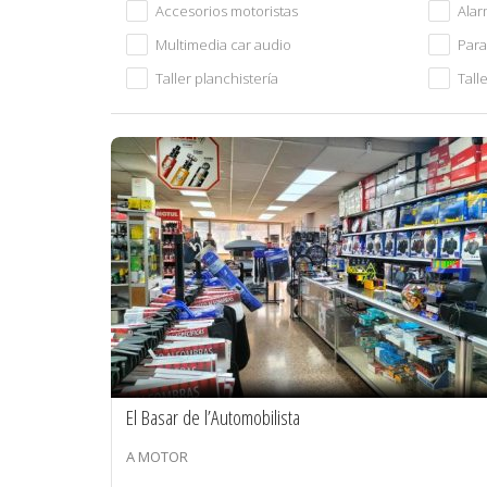
Accesorios motoristas
Alar
Multimedia car audio
Para
Taller planchistería
Tall
El Basar de l’Automobilista
A MOTOR