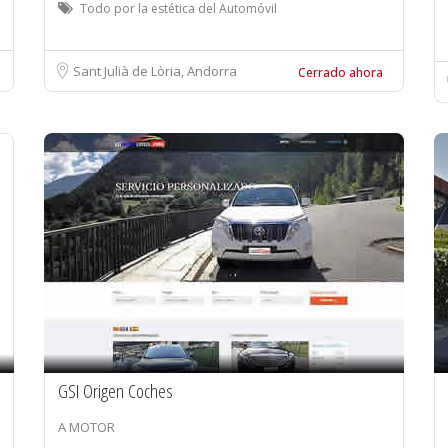
Todo por la estética del Automóvil
Sant Julià de Lòria, Andorra
Cerrado ahora
GSI Origen Coches
A MOTOR