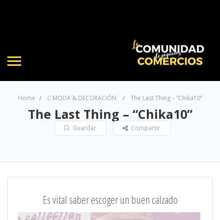
Home
C MODA & DECORACIÓN
The Last Thing – “Chika10”
The Last Thing – “Chika10”
Guardar
Compartir
Es vital saber escoger un buen calzado