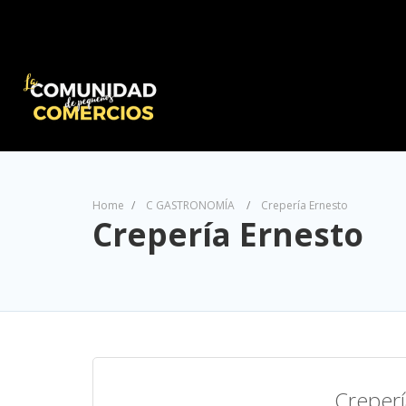
Home
C GASTRONOMÍA
Crepería Ernesto
Crepería Ernesto
Creper