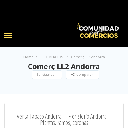
Home
C COMERCIOS
Comerç LL2 Andorra
Comerç LL2 Andorra
Guardar
Compartir
Venta Tabaco Andorra │ Floristería Andorra│
Plantas, ramos, coronas