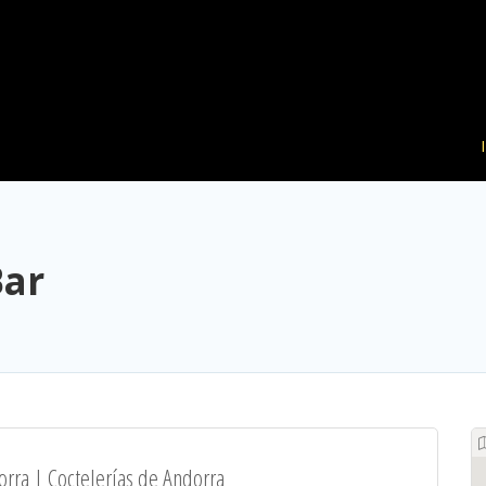
Bar
rra | Coctelerías de Andorra