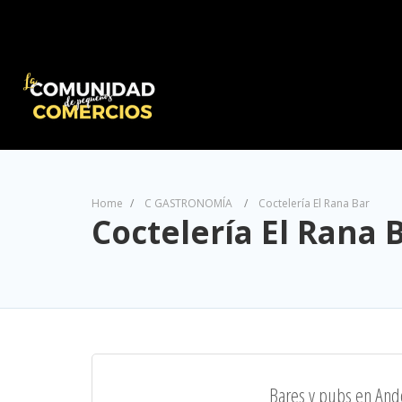
Home
C GASTRONOMÍA
Coctelería El Rana Bar
Coctelería El Rana 
Bares y pubs en Ando