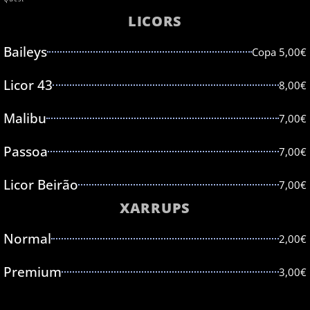
LICORS
Baileys
Copa 5,00€
Licor 43
8,00€
Malibu
7,00€
Passoa
7,00€
Licor Beirão
7,00€
XARRUPS
Normal
2,00€
Premium
3,00€