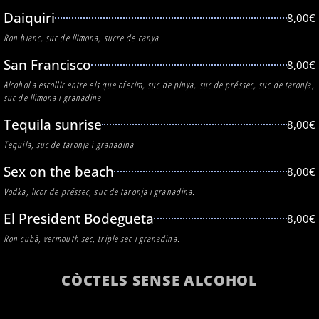
Daiquiri
8,00€
Ron blanc, suc de llimona, sucre de canya
San Francisco
8,00€
Alcohol a escollir entre els que oferim, suc de pinya, suc de préssec, suc de taronja,
suc de llimona i granadina
Tequila sunrise
8,00€
Tequila, suc de taronja i granadina
Sex on the beach
8,00€
Vodka, licor de préssec, suc de taronja i granadina.
El President Bodegueta
8,00€
Ron cubà, vermouth sec, triple sec i granadina.
CÒCTELS SENSE ALCOHOL