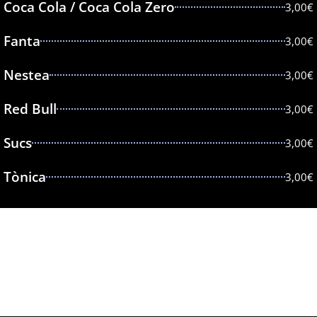
Coca Cola / Coca Cola Zero
3,00€
Fanta
3,00€
Nestea
3,00€
Red Bull
3,00€
Sucs
3,00€
Tònica
3,00€
CÒCTELS