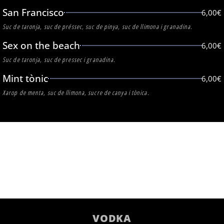
San Francisco
6,00€
Suc de taronja, suc de préssec, suc de pinya, suc de llimona i granadina.
Sex on the beach
6,00€
Suc de taronja, suc de pressec i granadina.
Mint tònic
6,00€
Xarop de menta, suc de llimona, sucre de canya i tònica.
COMBINATS
VODKA